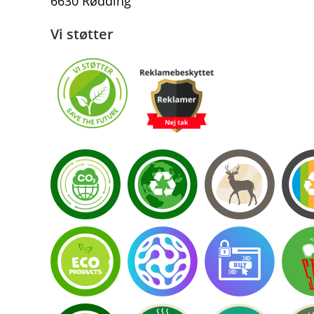
6630 Rødding
Vi støtter