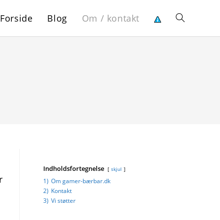
Forside
Blog
Om / kontakt
Toggle
website
search
Indholdsfortegnelse
skjul
r
1)
Om gamer-bærbar.dk
2)
Kontakt
3)
Vi støtter