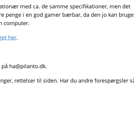
ationær med ca. de samme specifikationer, men det
lere penge i en god gamer bærbar, da den jo kan bruge
én computer.
get her
.
s på ha@pilanto.dk.
inger, rettelser til siden. Har du andre forespørgsler s