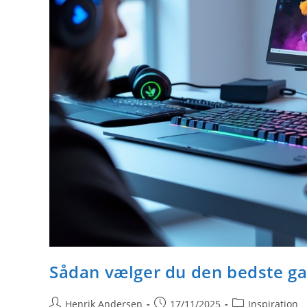
Sådan vælger du den bedste g
Post
Post
Post
Henrik Andersen
17/11/2025
Inspiration