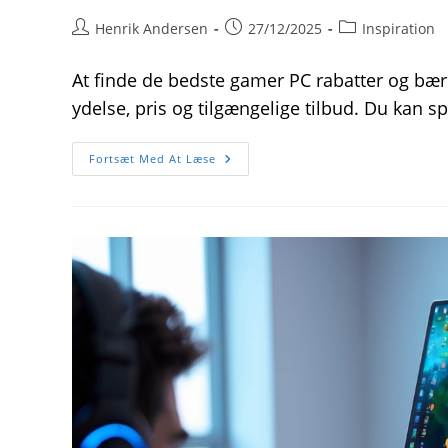
Post
Post
Post
Henrik Andersen
27/12/2025
Inspiration
author:
published:
category:
At finde de bedste gamer PC rabatter og bær
ydelse, pris og tilgængelige tilbud. Du kan s
Find
Fortsæt Med At Læse
De
Bedste
Gamer
Pc
Rabatter
Og
Bærbare
Til
Gaming