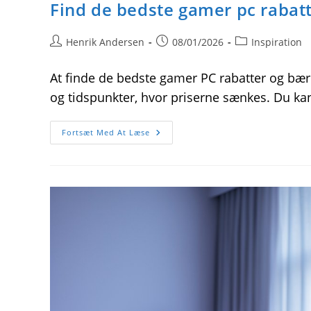
Find de bedste gamer pc rabatt
Post
Post
Post
Henrik Andersen
08/01/2026
Inspiration
author:
published:
category:
At finde de bedste gamer PC rabatter og bærb
og tidspunkter, hvor priserne sænkes. Du kan
Find
Fortsæt Med At Læse
De
Bedste
Gamer
Pc
Rabatter
Og
Bærbare
Tilbud
Online