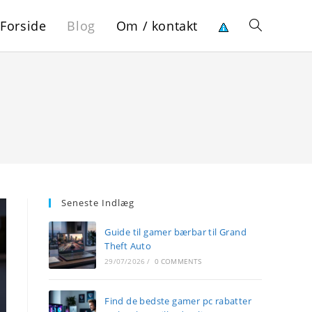
Forside
Blog
Om / kontakt
Toggle
website
search
Seneste Indlæg
Guide til gamer bærbar til Grand
Theft Auto
29/07/2026
/
0 COMMENTS
Find de bedste gamer pc rabatter