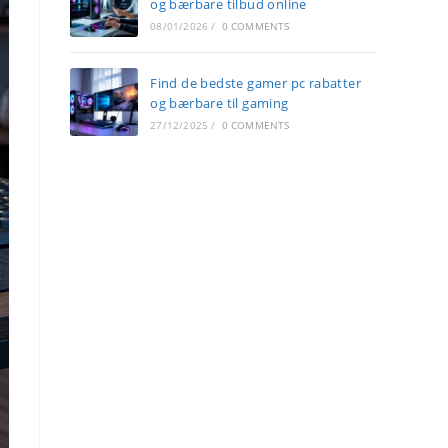
og bærbare tilbud online
08/01/2026
/
0 COMMENTS
Find de bedste gamer pc rabatter
og bærbare til gaming
27/12/2025
/
0 COMMENTS