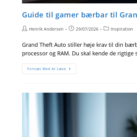
Guide til gamer bærbar til Gra
Post
Post
Post
Henrik Andersen
29/07/2026
Inspiration
author:
published:
category:
Grand Theft Auto stiller høje krav til din bæ
processor og RAM. Du skal kende de rigtige sp
Guide
Fortsæt Med At Læse
Til
Gamer
Bærbar
Til
Grand
Theft
Auto