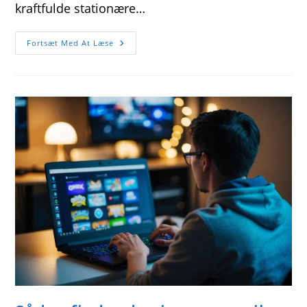
kraftfulde stationære…
Find
Fortsæt Med At Læse
Den
Perfekte
Gaming-
Opsætning
Med
Stationær
Gamer
Pc
Tilbud
Og
Bærbar
Gamingudstyr