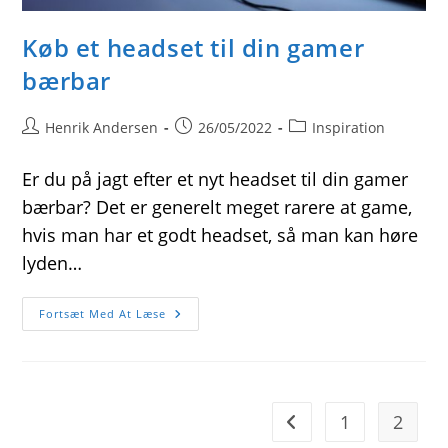
Køb et headset til din gamer
bærbar
Post
Post
Post
Henrik Andersen
26/05/2022
Inspiration
author:
published:
category:
Er du på jagt efter et nyt headset til din gamer
bærbar? Det er generelt meget rarere at game,
hvis man har et godt headset, så man kan høre
lyden…
Køb
Fortsæt Med At Læse
Et
Headset
Til
Din
Gamer
Bærbar
1
2
Go to the previous page