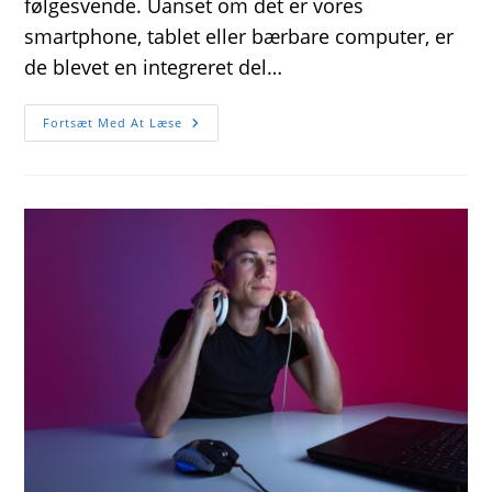
følgesvende. Uanset om det er vores
smartphone, tablet eller bærbare computer, er
de blevet en integreret del…
Sørg
Fortsæt Med At Læse
Alt
For
At
Have
En
God
Powerbank
Med
Dig
Når
Du
Er
Væk
Hjemmefra