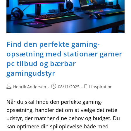
Find den perfekte gaming-
opsætning med stationær gamer
pc tilbud og bærbar
gamingudstyr
Post
Post
Post
Henrik Andersen
08/11/2025
Inspiration
author:
published:
category:
Når du skal finde den perfekte gaming-
opsætning, handler det om at vælge det rette
udstyr, der matcher dine behov og budget. Du
kan optimere din spiloplevelse både med