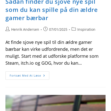
Sådan finder du sjove nye spil
som du kan spille på din ældre
gamer bærbar
Post
Post
Post
Henrik Andersen
07/01/2025
Inspiration
author:
published:
category:
At finde sjove nye spil til din ældre gamer
bærbar kan virke udfordrende, men det er
muligt. Start med at udforske platforme som
Steam, itch.io og GOG, hvor du kan…
Sådan
Fortsæt Med At Læse
Finder
Du
Sjove
Nye
Spil
Som
Du
Kan
Spille
På