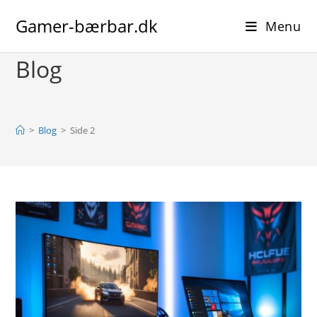
Skip
Gamer-bærbar.dk
to
Menu
content
Blog
>
Blog
>
Side 2