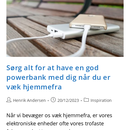
Din
Ældre
Gamer
Bærbar
Sørg alt for at have en god
powerbank med dig når du er
væk hjemmefra
Post
Post
Post
Henrik Andersen
20/12/2023
Inspiration
author:
published:
category:
Når vi bevæger os væk hjemmefra, er vores
elektroniske enheder ofte vores trofaste