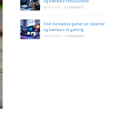
og bærbare tilbud online
08/01/2026
/
0 COMMENTS
Find de bedste gamer pc rabatter
og bærbare til gaming
27/12/2025
/
0 COMMENTS