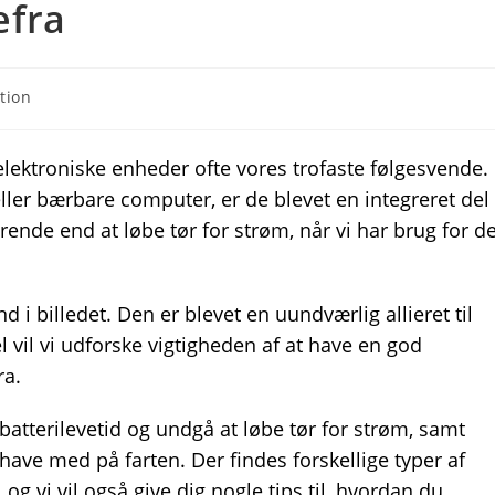
efra
tion
lektroniske enheder ofte vores trofaste følgesvende.
ler bærbare computer, er de blevet en integreret del
rende end at løbe tør for strøm, når vi har brug for de
i billedet. Den er blevet en uundværlig allieret til
l vil vi udforske vigtigheden af at have en god
ra.
batterilevetid og undgå at løbe tør for strøm, samt
ave med på farten. Der findes forskellige typer af
og vi vil også give dig nogle tips til, hvordan du