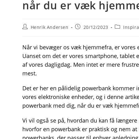
når du er væk hjemm
Post
Post
Post
Henrik Andersen
20/12/2023
Inspira
author:
published:
category:
Når vi bevæger os væk hjemmefra, er vores e
Uanset om det er vores smartphone, tablet el
af vores dagligdag. Men intet er mere frustre
mest.
Det er her en pålidelig powerbank kommer ind 
vores elektroniske enheder, og i denne artike
powerbank med dig, når du er væk hjemmef
Vi vil også se på, hvordan du kan få længere 
hvorfor en powerbank er praktisk og nem at h
powerbanks, der passer til enhver anledning, 