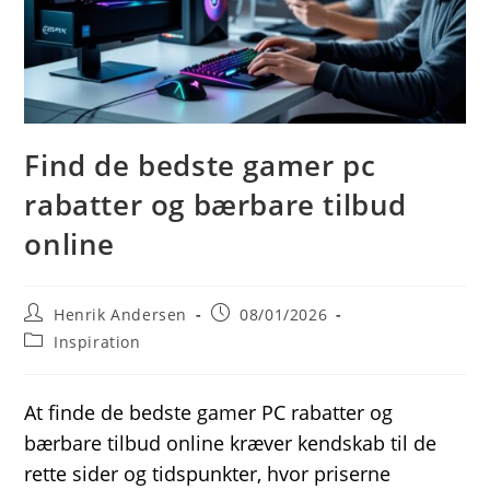
Find de bedste gamer pc
rabatter og bærbare tilbud
online
Post
Post
Henrik Andersen
08/01/2026
author:
published:
Post
Inspiration
category:
At finde de bedste gamer PC rabatter og
bærbare tilbud online kræver kendskab til de
rette sider og tidspunkter, hvor priserne