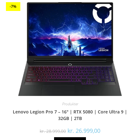
-7%
Produkter
Lenovo Legion Pro 7 – 16″ | RTX 5080 | Core Ultra 9 |
32GB | 2TB
Den
Den
kr.
26.999,00
kr.
28.999,00
oprindelige
aktuelle
pris
pris